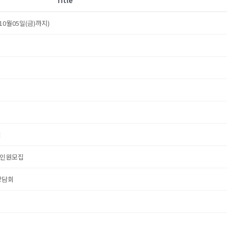
Title
~10월05일(금)까지)
집
육 인원모집
상담회