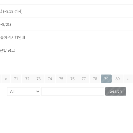
(~9.28 까지)
9/21)
문제출자격시험안내
 선발 공고
«
71
72
73
74
75
76
77
78
79
80
»
Search