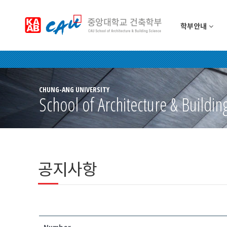
학부안내
CHUNG-ANG UNIVERSITY
School of Architecture & Buildin
공지사항