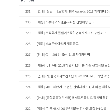
Number
231
[안내] [빌딩스마트협회] BIM Awards 2018 개최안내 (
230
[채용] 스튜디오 노일훈 - 확장 신입채용 공고
229
[채용] 주식회사 플랜어스종합건축사사무소 구인공고
228
[채용] 넥스트에이엠씨 채용공고
227
[안내] ❍ 「2018 서울시민 도시아카데미」
226
[채용] [LS그룹] 2018 하반기 LS그룹 대졸 신입사원 모
225
[안내] (사)한국패시브건축협회 2018 Skill-Up 개념교
224
[채용] 2018 하반기 SK건설 신입사원 모집에 따른 채용
223
[안내] [공학교육혁신센터] 학생포트폴리오 작성법 특강
222
[채용] [한국NSK] 2018년 대졸신입사원 모집 (~10/9)