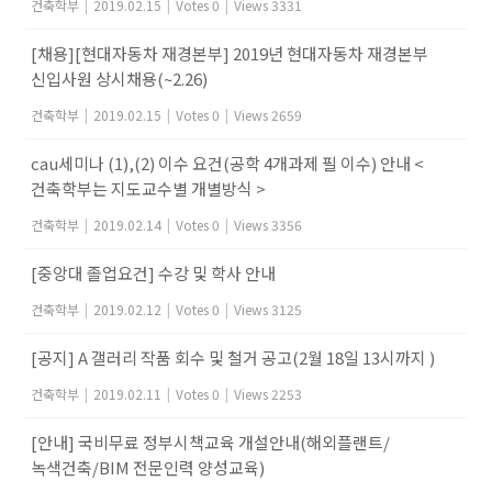
건축학부
|
2019.02.15
|
Votes 0
|
Views 3331
[채용][현대자동차 재경본부] 2019년 현대자동차 재경본부
신입사원 상시채용(~2.26)
건축학부
|
2019.02.15
|
Votes 0
|
Views 2659
cau세미나 (1),(2) 이수 요건(공학 4개과제 필 이수) 안내 <
건축학부는 지도교수별 개별방식 >
건축학부
|
2019.02.14
|
Votes 0
|
Views 3356
[중앙대 졸업요건] 수강 및 학사 안내
건축학부
|
2019.02.12
|
Votes 0
|
Views 3125
[공지] A 갤러리 작품 회수 및 철거 공고(2월 18일 13시까지 )
건축학부
|
2019.02.11
|
Votes 0
|
Views 2253
[안내] 국비무료 정부시책교육 개설안내(해외플랜트/
녹색건축/BIM 전문인력 양성교육)