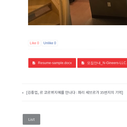
Like
0
Unlike
0
Resume-sample.docx
모집안내_N-Gineers-LLC
«
[김중업, 르 코르뷔지에를 만나다 : 파리 세브르가 35번지의 기억]
List