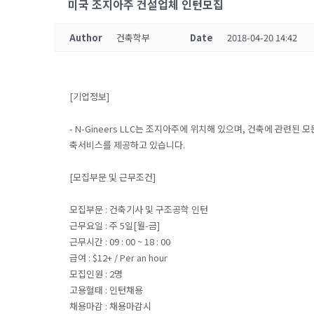
미국 조지아주 건설업체 인턴모집
Author
건축학부
Date
2018-04-20 14:42
[기업정보]
- N-Gineers LLC는 조지아주에 위치해 있으며, 건축에 관
축서비스를 제공하고 있습니다.
[모집부문 및 근무조건]
모집부문 : 건축기사 및 구조공학 인턴
근무요일 : 주 5일[월-금]
근무시간 : 09 : 00 ~ 18 : 00
급여 : $12+ / Per an hour
모집인원 : 2명
고용혈태 : 인턴채용
채용마감 : 채용마감시