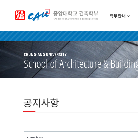
학부안내
CHUNG-ANG UNIVERSITY
School of Architecture & Buildin
공지사항