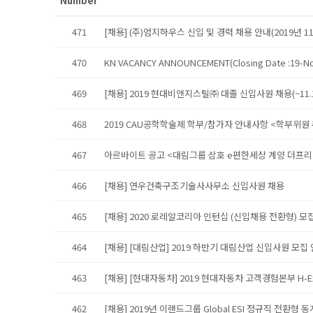
Number
471
[채용] (주)엄지하우스 신입 및 경력 채용 안내(2019년 11월 
470
KN VACANCY ANNOUNCEMENT(Closing Date :19-N
469
[채용] 2019 현대비앤지스틸㈜ 대졸 신입사원 채용(~11.1
468
2019 CAU공학학술제 학부/참가자 안내사항 <학부위원 
467
아르바이트 공고 <대림그룹 삼호 e편한세상 계양 더프리미
466
[채용] 연우건축구조기술사사무소 신입사원 채용
465
[채용] 2020 로레알코리아 인턴십 (신입채용 전환형) 모집 (
464
[채용] [대림산업] 2019 하반기 대림산업 신입사원 모집
463
[채용] [현대자동차] 2019 현대자동차 고객경험본부 H-Expe
462
[채용] 2019년 이랜드그룹 Global ESI 정규직 전환형