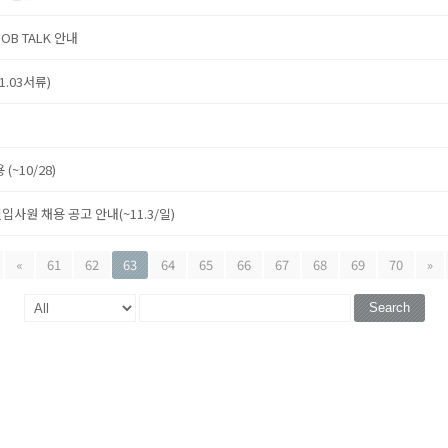
B TALK 안내
.03서류)
~10/28)
사원 채용 공고 안내(~11.3/일)
«
61
62
63
64
65
66
67
68
69
70
»
Search