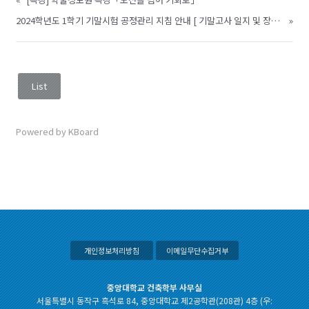
2024학년도 1학기 기말시험 공정관리 지침 안내 [ 기말고사 일지 및 장소 공지]
»
List
Powered by KBoard
개인정보처리방침
이메일무단수집거부
중앙대학교 건축학부 사무실
서울특별시 동작구 흑석로 84, 중앙대학교 제2공학관(208관) 4층 (우: