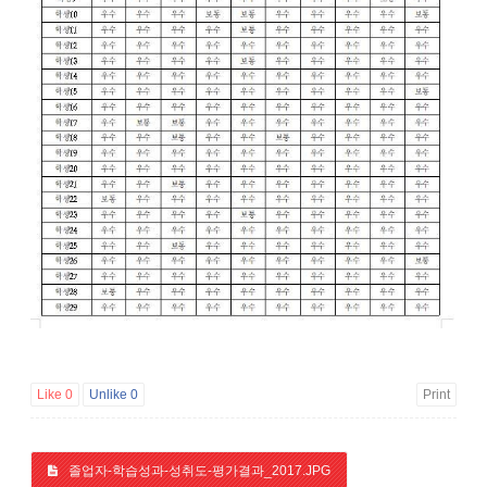
Like
0
Unlike
0
Print
졸업자-학습성과-성취도-평가결과_2017.JPG