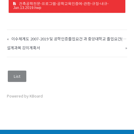
건축공학전문-프로그램-공학교육인증에-관한-규정-내규-
Jan.13.2019.hwp
«
이수체계도 2007-2019 및 공학인증졸업요건 과 중앙대학교 졸업요건(공학전공)
설계과목 강의계획서
»
List
Powered by KBoard