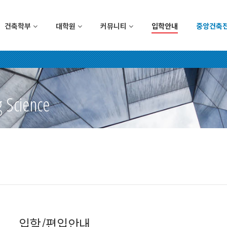
건축학부
대학원
커뮤니티
입학안내
중앙건축
g Science
입학/편입안내