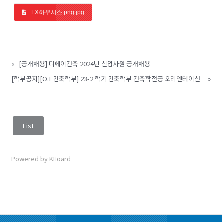
LX하우시스.png.jpg
«
[공개채용] 디에이건축 2024년 신입사원 공개채용
[학부공지][O.T 건축학부] 23-2 학기 건축학부 건축학전공 오리엔테이션
»
List
Powered by KBoard