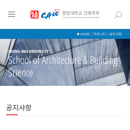
HOME / 커뮤니티 / 공지사항
CHUNG-ANG UNIVERSITY
School of Architecture & Building
Science
공지사항