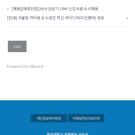
«
[채용][애경산업]2019 상반기 CRM 신입사원 수시채용
[안내] 서울형 저이용 도시공간 혁신 아이디어(리인벤터) 공모
»
List
Powered by KBoard
개인정보처리방침
이메일무단수집거부
중앙대학교 건축학부 사무실