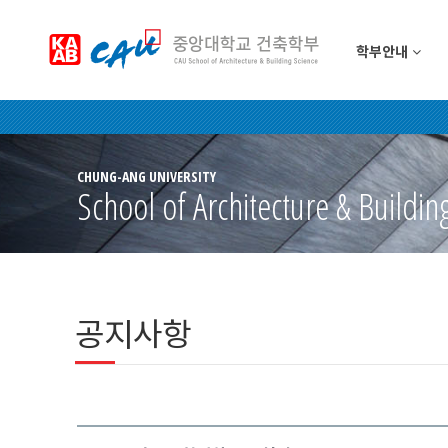
학부안내
CHUNG-ANG UNIVERSITY
School of Architecture & Buildin
공지사항