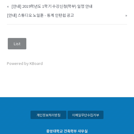
«
[안내] 2019학년도 1학기 수강신청(학부) 일정 안내
[안내] 스튜디오 노일훈 - 동계 인턴쉽 공고
»
List
Powered by KBoard
개인정보처리방침
이메일무단수집거부
중앙대학교 건축학부 사무실