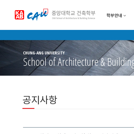
학부안내
CHUNG-ANG UNIVERSITY
School of Architecture & Buildin
공지사항