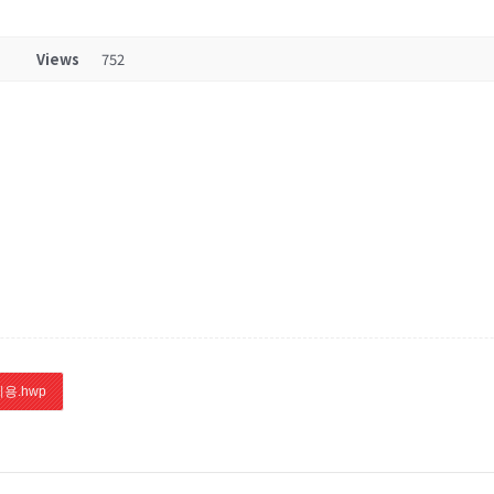
Views
752
용.hwp